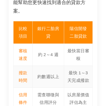
能幫助您更快速找到適合的貸款方
案。
比較
銀行二胎房
陽信開發
項目
貸
二胎貸款
審核
最快當日審
約 2～4 週
速度
核
撥款
最快 1～3
約數週以上
時間
天完成撥款
信用
需查聯徵與
以房屋價值
條件
信用評分
評估為主