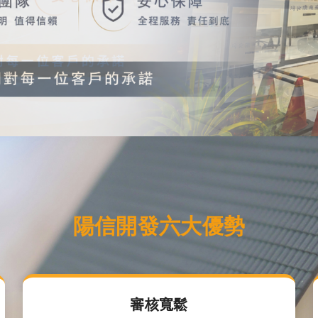
陽信開發六大優勢
審核寬鬆