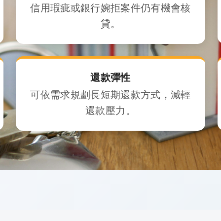
信用瑕疵或銀行婉拒案件仍有機會核
貸。
還款彈性
可
依需求規劃長短期還款方式，減輕
還款壓力。