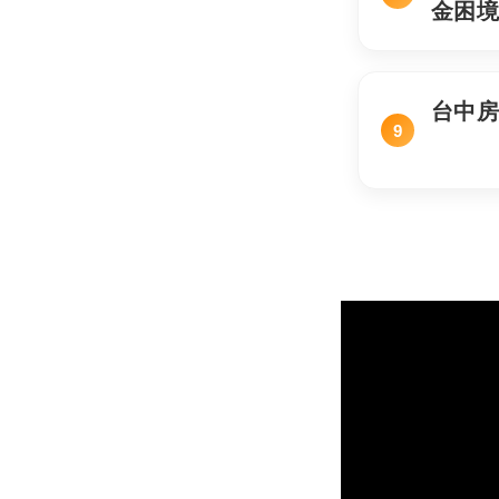
金困
台中房