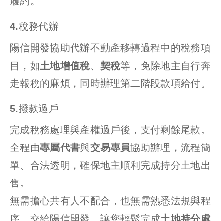
履約。
4.稅務代辦
陽信開發協助代辦不動產移轉過程中的稅務項
目，如
土地增值稅
、
契稅
等，免除地主自行奔
走報稅的麻煩，同時辦理第二階段款項給付。
5.撥款過戶
完成稅務處理與產權過戶後，支付剩餘尾款。
全程由
專屬代書
與
交易專員
協助辦理，流程簡
單、合法透明，確保地主順利完成持分土地出
售。
無需擔心共有人不配合，也無需熟悉法規與程
序，交給陽信開發，讓您輕鬆完成
土地持分處