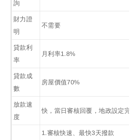
詢
財力證
不需要
明
貸款利
月利率1.8%
率
貸款成
房屋價值70%
數
放款速
快，當日審核回覆，地政設定完成
度
1.審核快速、最快3天撥款