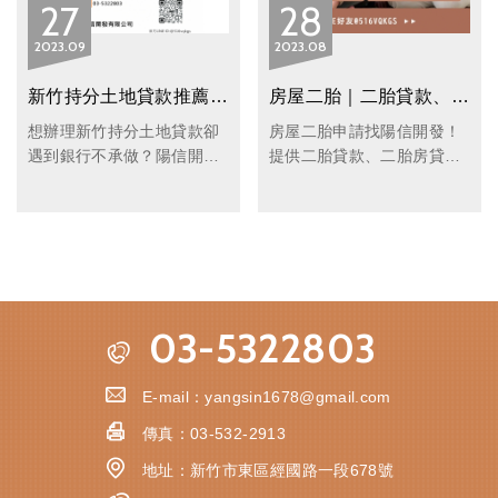
27
28
2023
09
2023
08
新竹持分土地貸款推薦｜陽信開發快速放款，持分土地也能靈活借款
房屋二胎｜二胎貸款、二胎房貸快速核貸｜持分房屋借款首選｜陽信開發
想辦理新竹持分土地貸款卻
房屋二胎申請找陽信開發！
遇到銀行不承做？陽信開發
提供二胎貸款、二胎房貸及
提供全台合法持分土地借款
持分房屋借款服務，銀行拒
服務，土地種類不限、額度
貸案件也可評估，免聯徵、
無上限，最快 1 天核貸。
免財力證明、放款快速、額
度高，全台皆可辦理，合法
透明協助您解決資金需求。
03-5322803
E-mail：
yangsin1678@gmail.com
傳真：
03-532-2913
地址：
新竹市東區經國路一段678號