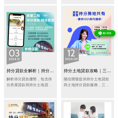
擔心，陽信開發提供專業的
讓您無須取得其他共有人同
持分貸款與不動產貸款服
意，即可用自身持分申請貸
務，協助您靈活運用土地價
款，快速獲取資金！陽信開
值，快速取得資金。
發提供靈活貸款方案，不看
信用、不審查財力，最快 2
天即可放款，幫助您解決資
金困難。
03
12
2024
12
2024
09
持分貸款全解析｜持分房屋貸款與持分土地貸款優勢一次看
持分土地貸款攻略｜三步驟輕鬆申請土地持分貸款｜陽信開發快速撥款
解析持分貸款優勢，包含持
陽信開發提供持分土地貸款
分房屋貸款與持分土地貸
與土地持分貸款服務，三步
款，分別共有免共有人同意
驟即可完成持分土地借款申
也能申請，靈活取得資金、
請，利率透明、快速撥款，
快速解決資金需求。
協助您安心取得持分借款資
金。