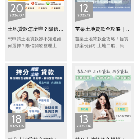
20
12
2026
07
2025
12
土地貸款怎麼辦？陽信開發解析土地借款流程、利率與民間土地貸款申請重點
苗栗土地貸款全攻略｜案例解析、流程、核貸要點與陽信開發優勢一次看
想申請土地貸款卻不知道如
苗栗土地貸款全攻略！從實
何選擇？陽信開發整理土地
際案例解析土地二胎、民間
借款申請流程、利率、額
土地貸款優勢與流程，快速
度、所需文件與民間土地貸
核貸、合法透明，協助地主
款注意事項，協助您快速了
迅速取得資金。申請土地二
解各類土地融資方案，提高
胎貸款就找陽信開發。
貸款成功率。
18
13
2025
06
2025
06