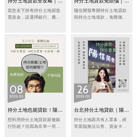
持分土地貸款全攻略｜分清共有人型態與銀行、農會與民間管道差異
持分土地貸款免煩惱｜陽信開發快速撥款、輕鬆變現
當您名下持有持分土地卻急
陽信開發專辦持分土地貸款
需資金，該選擇銀行、農會
與持分土地借款，免聯徵、
還是民間貸款？本篇將帶您
快速撥款，助您輕鬆變現土
深入了解分別共有與公同共
地資金，免費諮詢，解決持
有的差異，並比較三大貸款
分土地貸款卡關問題。
管道的申請條件、流程與審
核重點，協助您找到最合適
的資金解決方案。
08
26
2025
05
2025
03
持分土地也能貸款！陽信開發專辦持分土地貸款，快速靈活、全台服務
台北持分土地貸款｜陽信開發助您靈活變現，不受共有人限制！
想利用持分土地貸款卻被銀
持分土地因共有人眾多，經
行拒絕？但因為非單一所有
常面臨無法出售、資金卡關
權，無法順利申請貸款。別
的問題。台北持分土地貸款