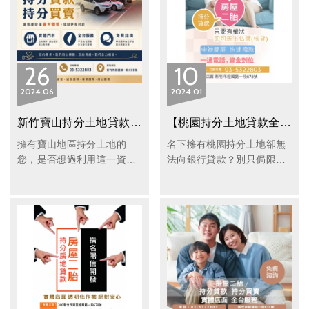
26
10
2024
06
2024
01
新竹寶山持分土地貸款推薦，釋放土地價值的最佳選擇
【桃園持分土地貸款全指南】不只農會、土地銀行！多元申貸管道一次比較
擁有寶山地區持分土地的
名下擁有桃園持分土地卻無
您，是否想過利用這一資源
法向銀行貸款？別只侷限農
進行貸款，以實現您的財務
會或土地銀行！本篇完整解
目標？ 今天，我們將向您介
析銀行與民間持分土地貸款
紹寶山持分土地貸款，幫助
差異、申請條件與撥款速
您更好地了解其本公司持分
度，協助您快速評估、合法
貸款的優勢和持分貸款的流
變現，找到最適合的資金週
程。
轉方案。